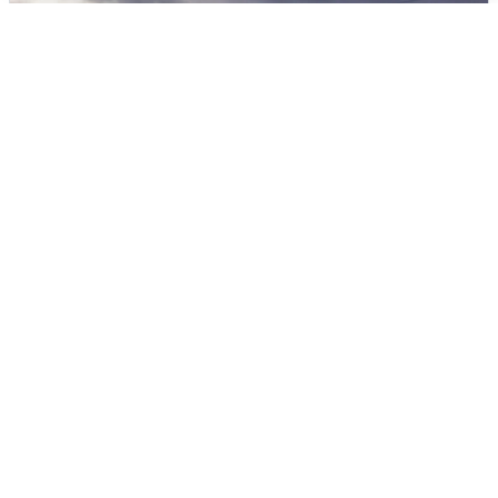
Над ХМАО впервые сбили
беспилотники
3 августа
0