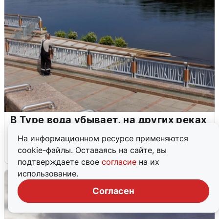
В Туре вода убывает, на других реках
области прибывает
На информационном ресурсе применяются
cookie-файлы. Оставаясь на сайте, вы
4 августа
0
подтверждаете свое
согласие
на их
использование.
Согласен