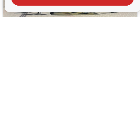
У соседей пожар и сбои: что было при
режиме БПЛА в Прикамье
5 августа
0