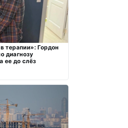
 в терапии»: Гордон
о диагнозу
а ее до слёз