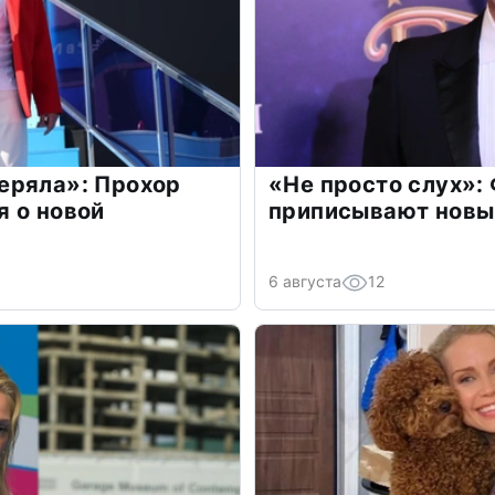
еряла»: Прохор
«Не просто слух»:
 о новой
приписывают новы
6 августа
12