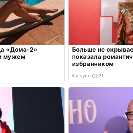
зда «Дома-2»
Больше не скрывае
м мужем
показала романти
избранником
6 августа
31