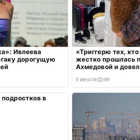
жа»: Ивлеева
«Триггерю тех, кто
егаку дорогущую
жестко прошлась п
лей
Ахмедовой и довел
5 августа
99
 подростков в