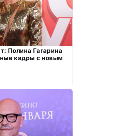
т: Полина Гагарина
чные кадры с новым