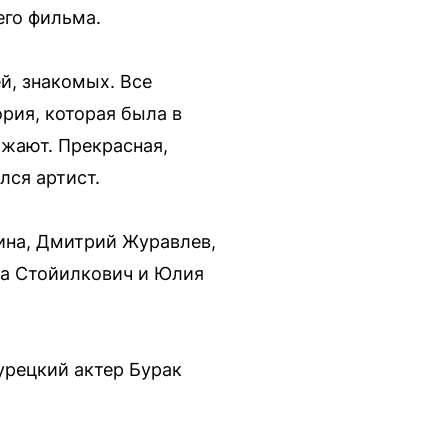
его фильма.
й, знакомых. Все
ория, которая была в
лжают. Прекрасная,
лся артист.
ина, Дмитрий Журавлев,
на Стойилкович и Юлия
урецкий актер Бурак