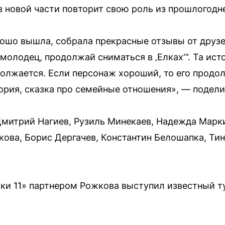
 в новой части повторит свою роль из прошлогодн
ошо вышла, собрала прекрасные отзывы от друзе
„молодец, продолжай сниматься в ‚Елках‘“. Та ист
одолжается. Если персонаж хороший, то его продо
ория, сказка про семейные отношения», — подели
Дмитрий Нагиев, Рузиль Минекаев, Надежда Марк
ова, Борис Дергачев, Константин Белошапка, Ти
ки 11» партнером Рожкова выступил известный т