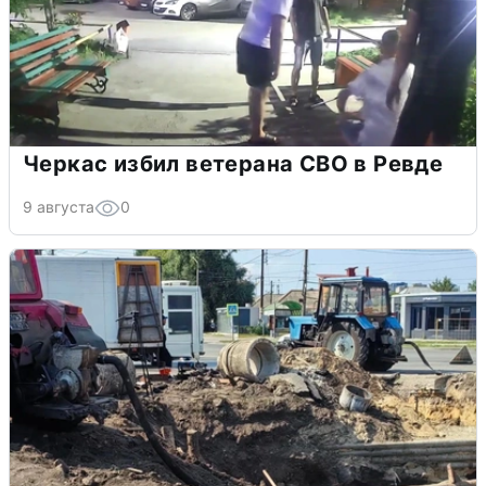
Черкас избил ветерана СВО в Ревде
9 августа
0