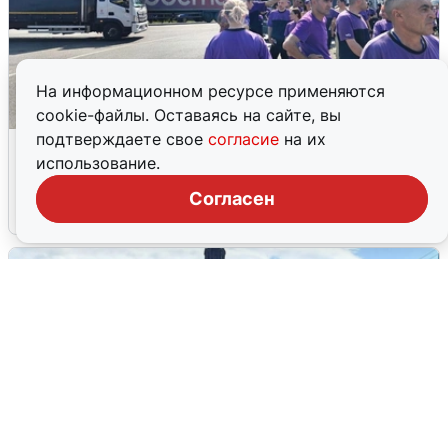
На информационном ресурсе применяются
cookie-файлы. Оставаясь на сайте, вы
подтверждаете свое
согласие
на их
Склад Wildberries в Екатеринбурге
использование.
эвакуировали из-за БПЛА
Согласен
5 августа
0