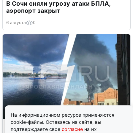
В Сочи сняли угрозу атаки БПЛА,
аэропорт закрыт
6 августа
0
На информационном ресурсе применяются
cookie-файлы. Оставаясь на сайте, вы
Ночная атака БПЛА на Ярославль:
подтверждаете свое
согласие
на их
попадания и последствия