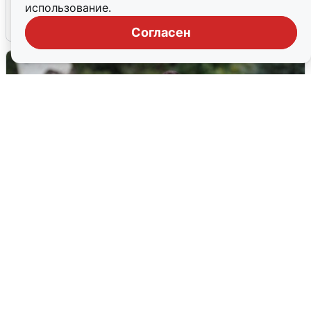
использование.
6 августа
0
Согласен
Волгоградцы остались без
мобильного интернета
6 августа
0