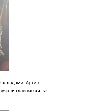
балладами. Артист
учали главные хиты: