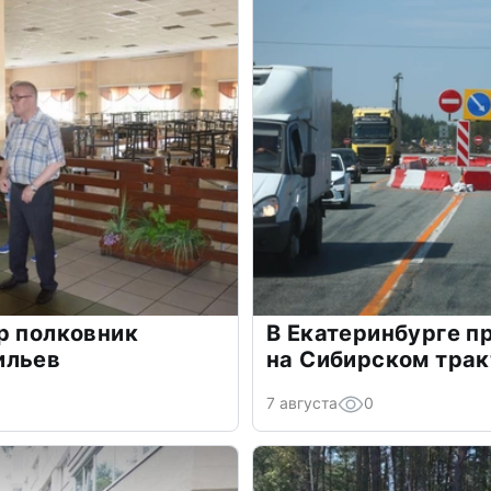
р полковник
В Екатеринбурге п
ильев
на Сибирском трак
7 августа
0