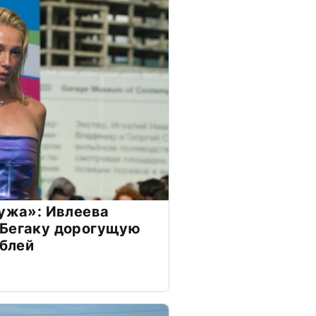
мужа»: Ивлеева
 Бегаку дорогущую
ублей