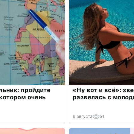
льник: пройдите
«Ну вот и всё»: з
 котором очень
развелась с моло
6 августа
51