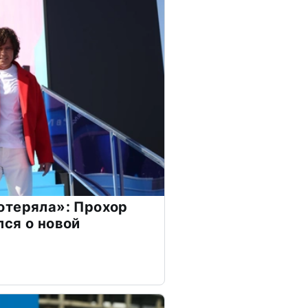
отеряла»: Прохор
ся о новой