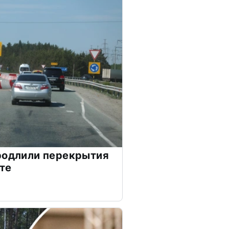
родлили перекрытия
те