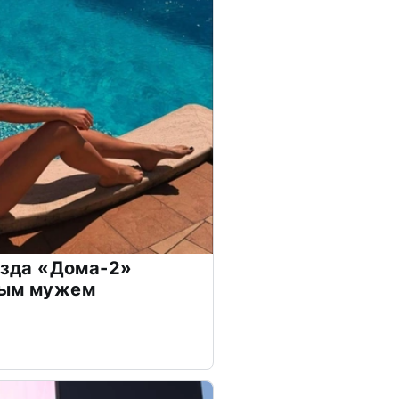
везда «Дома-2»
дым мужем