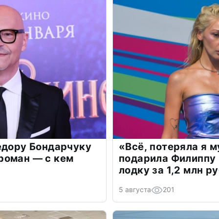
едору Бондарчуку
«Всё, потеряла я 
роман — с кем
подарила Филиппу
лодку за 1,2 млн р
5 августа
201