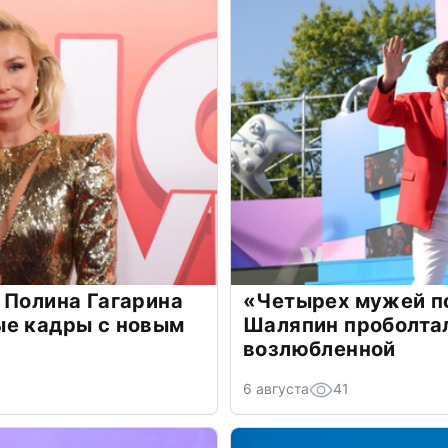
 Полина Гагарина
«Четырех мужей п
ые кадры с новым
Шаляпин проболтал
возлюбленной
6 августа
41