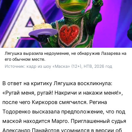
Лягушка выразила недоумение, не обнаружив Лазарева на
его обычном месте.
Источник: 
кадр из шоу «Маска» (12+), НТВ, 2026 год
В ответ на критику Лягушка воскликнула:
«Ругай меня, ругай! Накричи и накажи меня!»,
после чего Киркоров смягчился. Регина
Тодоренко высказала предположение, что под
маской находится Марго. Приглашенный судья
Александр Панайотов усомнился в версии об