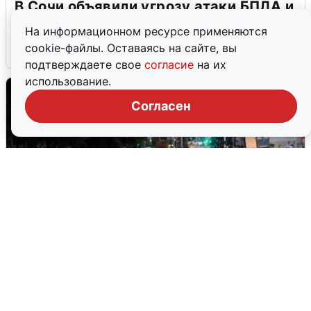
В Сочи объявили угрозу атаки БПЛА и
закрыли пляжи
На информационном ресурсе применяются
cookie-файлы. Оставаясь на сайте, вы
6 августа
0
подтверждаете свое
согласие
на их
использование.
Согласен
Опубликована карта отключений
воды в Воронеже