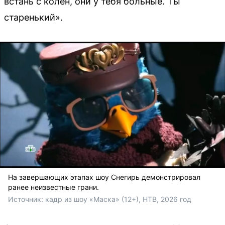
встань с колен, они у тебя больные. Ты
старенький».
На завершающих этапах шоу Снегирь демонстрировал
ранее неизвестные грани.
Источник: 
кадр из шоу «Маска» (12+), НТВ, 2026 год