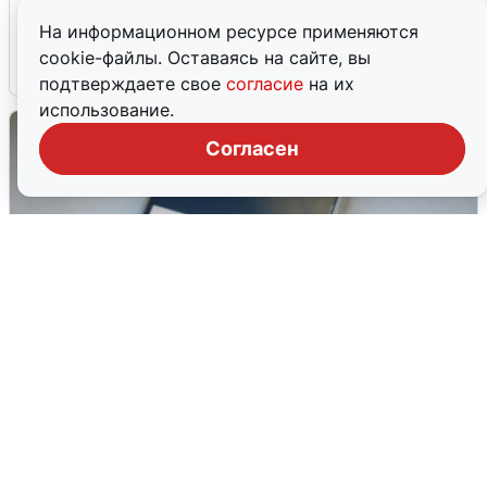
аэропорт закрыт
На информационном ресурсе применяются
cookie-файлы. Оставаясь на сайте, вы
6 августа
0
подтверждаете свое
согласие
на их
использование.
Согласен
Ракетная опасность в Свердловской
области: что известно