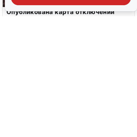
Опубликована карта отключений
воды в Воронеже
6 августа
0
В Сочи сняли угрозу атаки БПЛА,