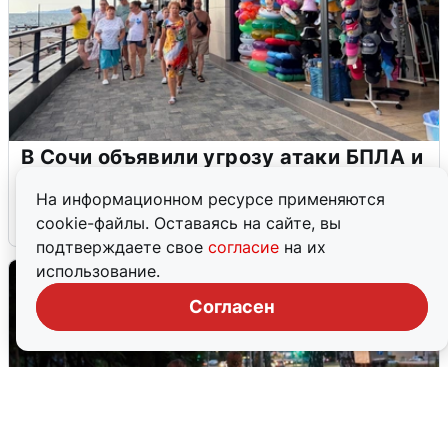
В Сочи объявили угрозу атаки БПЛА и
закрыли пляжи
На информационном ресурсе применяются
6 августа
0
cookie-файлы. Оставаясь на сайте, вы
подтверждаете свое
согласие
на их
использование.
Согласен