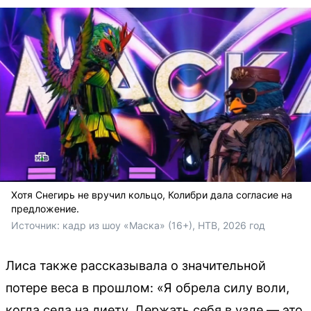
Хотя Снегирь не вручил кольцо, Колибри дала согласие на
предложение.
Источник: 
кадр из шоу «Маска» (16+), НТВ, 2026 год
Лиса также рассказывала о значительной
потере веса в прошлом: «Я обрела силу воли,
когда села на диету. Держать себя в узде — это