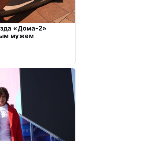
везда «Дома-2»
дым мужем