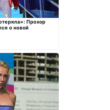
отеряла»: Прохор
ся о новой