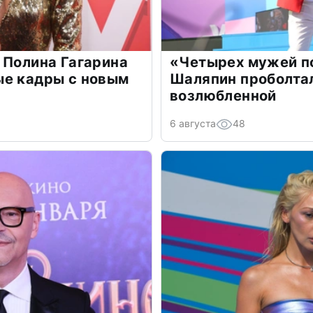
 Полина Гагарина
«Четырех мужей п
ые кадры с новым
Шаляпин проболтал
возлюбленной
6 августа
48