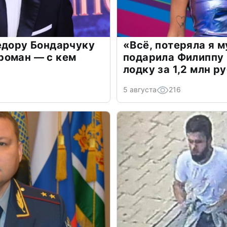
едору Бондарчуку
«Всё, потеряла я 
роман — с кем
подарила Филиппу
лодку за 1,2 млн р
5 августа
216