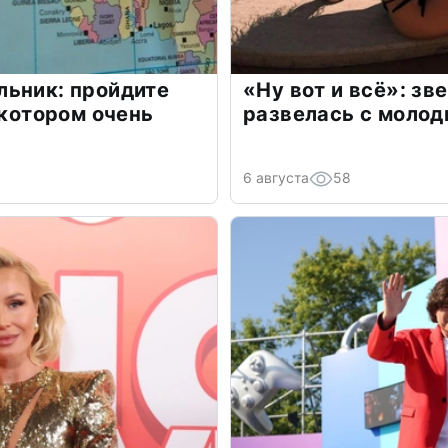
льник: пройдите
«Ну вот и всё»: з
 котором очень
развелась с моло
6 августа
58