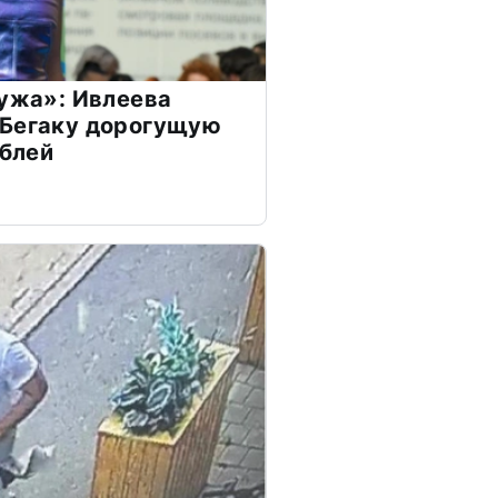
мужа»: Ивлеева
 Бегаку дорогущую
ублей