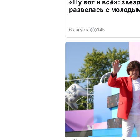
«Ну вот и всё»: зве
развелась с молоды
6 августа
145