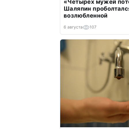
«Четырех мужей пот
Шаляпин проболтался
возлюбленной
6 августа
107