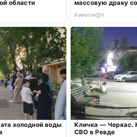
ой области
массовую драку со
9 августа
1
ата холодной воды
Кличка — Черкас. 
а
СВО в Ревде