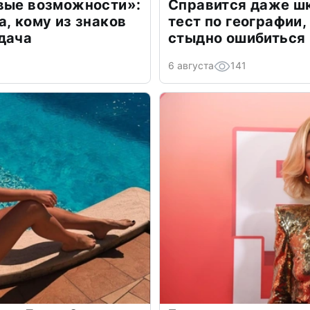
овые возможности»:
Справится даже шк
а, кому из знаков
тест по географии,
дача
стыдно ошибиться
6 августа
141