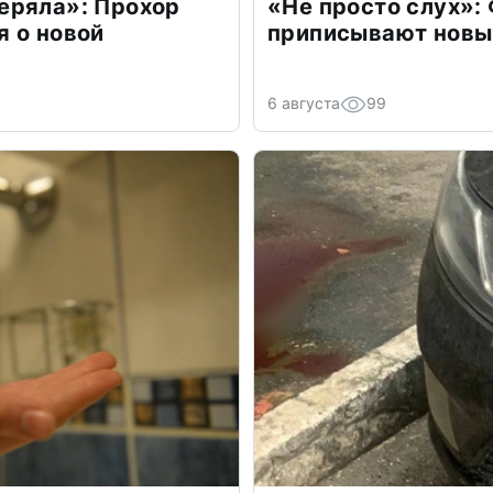
еряла»: Прохор
«Не просто слух»:
 о новой
приписывают новы
6 августа
99