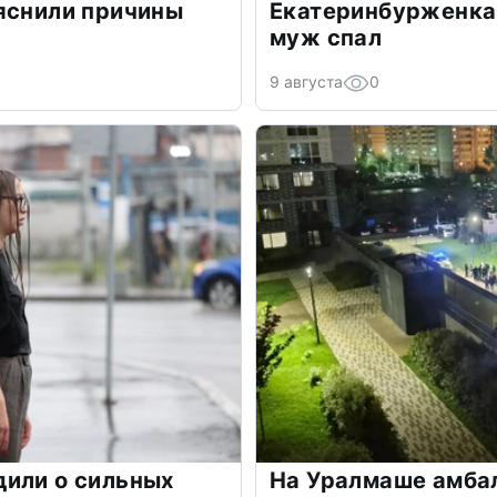
яснили причины
Екатеринбурженка 
муж спал
9 августа
0
дили о сильных
На Уралмаше амба