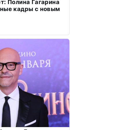
т: Полина Гагарина
чные кадры с новым