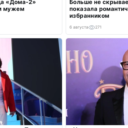
зда «Дома-2»
Больше не скрывае
м мужем
показала романти
избранником
6 августа
271