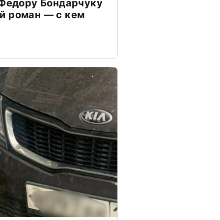
 Федору Бондарчуку
й роман — с кем