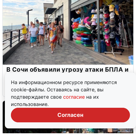
В Сочи объявили угрозу атаки БПЛА и
закрыли пляжи
На информационном ресурсе применяются
6 августа
0
cookie-файлы. Оставаясь на сайте, вы
подтверждаете свое
согласие
на их
использование.
Согласен