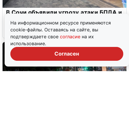
В Сочи объявили угрозу атаки БПЛА и
закрыли пляжи
На информационном ресурсе применяются
cookie-файлы. Оставаясь на сайте, вы
6 августа
0
подтверждаете свое
согласие
на их
использование.
Согласен