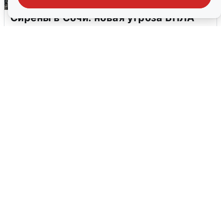
Сирены в Сочи: новая угроза БПЛА
6 августа
0
В Воронеже прогремели взрывы
после сигнала тревоги