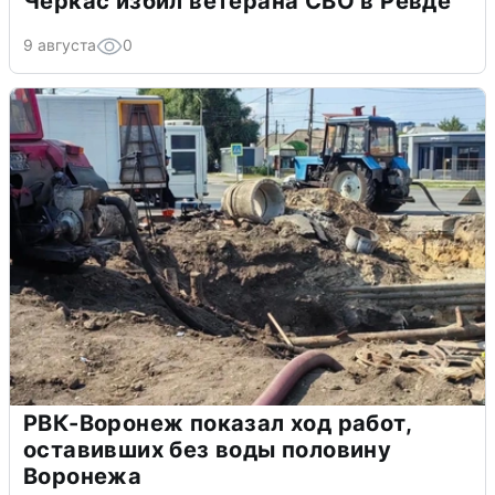
Черкас избил ветерана СВО в Ревде
9 августа
0
РВК-Воронеж показал ход работ,
оставивших без воды половину
Воронежа