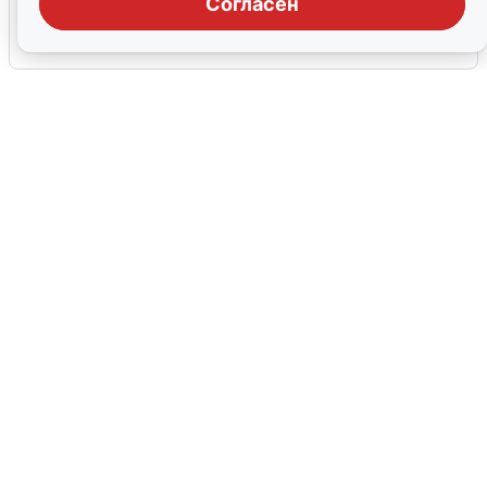
Согласен
6 августа
0
В Сочи сняли угрозу атаки БПЛА,
аэропорт закрыт
6 августа
0