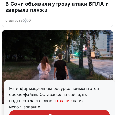
В Сочи объявили угрозу атаки БПЛА и
закрыли пляжи
6 августа
0
На информационном ресурсе применяются
cookie-файлы. Оставаясь на сайте, вы
подтверждаете свое
согласие
на их
использование.
Опубликована карта отключений
воды в Воронеже