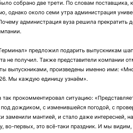
было собрано две трети. По словам поставщика, к
ью, однако около семи утра администрация унив
Почему администрация вуза решила прекратить д
омпании.
«Терминал» предложил подарить выпускникам шап
та не получил. Также представители компании от
ты выпускниками, произведены именно ими: «Мн
026. Мы каждую единицу узнаём».
 так прокомментировал ситуацию: «Представляет
ё под дождиком, с изменившейся погодой, с прове
ки заменили мантией, и стало даже интересней, на
, во-первых, это всё-таки праздник. И мы видим