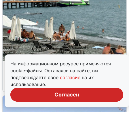
На информационном ресурсе применяются
Жители и туристы Сочи рассказали
cookie-файлы. Оставаясь на сайте, вы
об атаке БПЛА 5 августа
подтверждаете свое
согласие
на их
использование.
5 августа
0
Согласен