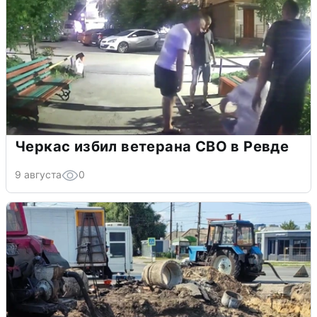
Черкас избил ветерана СВО в Ревде
9 августа
0