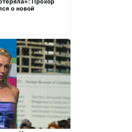
отеряла»: Прохор
ся о новой