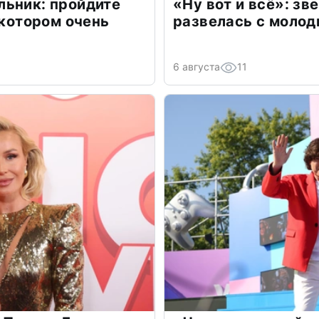
льник: пройдите
«Ну вот и всё»: з
 котором очень
развелась с моло
6 августа
11