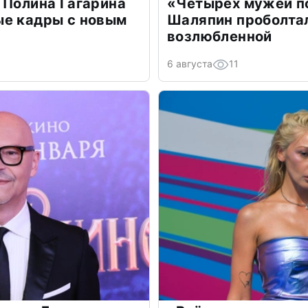
 Полина Гагарина
«Четырех мужей п
ые кадры с новым
Шаляпин проболтал
возлюбленной
6 августа
11