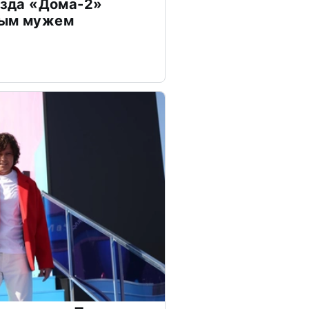
везда «Дома-2»
дым мужем