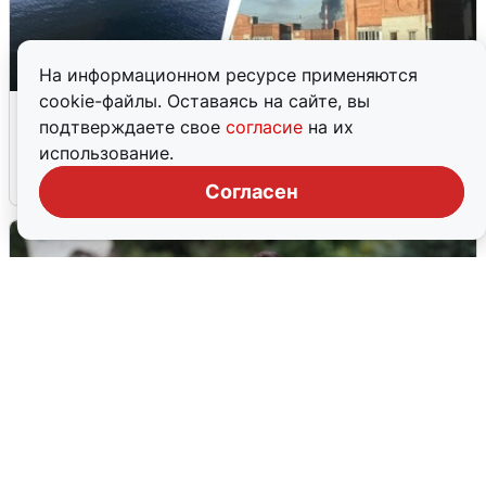
На информационном ресурсе применяются
cookie-файлы. Оставаясь на сайте, вы
Ночная атака БПЛА на Ярославль:
подтверждаете свое
согласие
на их
попадания и последствия
использование.
6 августа
0
Согласен