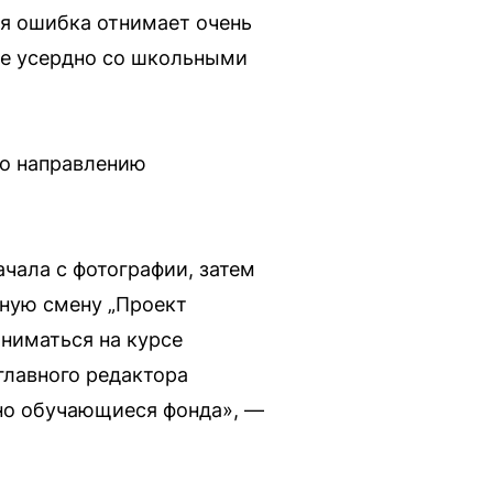
ая ошибка отнимает очень
лее усердно со школьными
по направлению
ачала с фотографии, затем
ьную смену „Проект
аниматься на курсе
главного редактора
но обучающиеся фонда», —