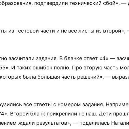
 образования, подтвердили технический сбой», — 
еты из тестовой части и не все листы из второй»
но засчитали задания. В бланке ответ «4» — засчи
55». И таких ошибок полно. Про вторую часть мол
 которых была большая часть решений», — выраз
грузились все ответы с номером задания. Наприме
174». Второй бланк прикрепили не наш. Дети прош
рпением ждали результатов», — поделилась Натали