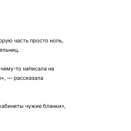
торую часть просто ноль,
ельниц.
очему-то написала на
о», — рассказала
 кабинеты чужие бланки»,