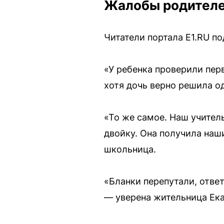
Жалобы родителе
Читатели портала E1.RU п
«У ребенка проверили перв
хотя дочь верно решила о
«То же самое. Наш учитель
двойку. Она получила наши
школьница.
«Бланки перепутали, отве
— уверена жительница Ека