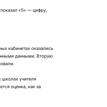
 показал «5» — цифру,
ных кабинетах оказались
ванными данными. Вторую
вовали.
х школах учителя
тся оценка, как за