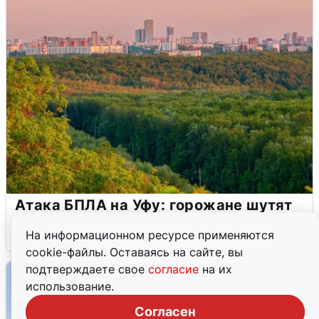
Атака БПЛА на Уфу: горожане шутят
5 августа
0
На информационном ресурсе применяются
cookie-файлы. Оставаясь на сайте, вы
подтверждаете свое
согласие
на их
использование.
Согласен