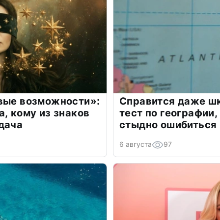
овые возможности»:
Справится даже шк
а, кому из знаков
тест по географии,
дача
стыдно ошибиться
6 августа
97