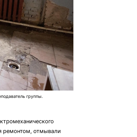
еподаватель группы.
ектромеханического
я ремонтом, отмывали