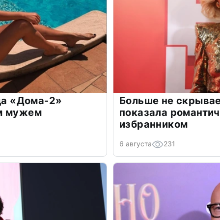
зда «Дома-2»
Больше не скрывае
м мужем
показала романти
избранником
6 августа
231