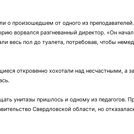
ли о произошедшем от одного из преподавателей.
торию ворвался разгневанный директор. «Он начал
ли весь пол до туалета, потребовав, чтобы неме
щиеся откровенно хохотали над несчастными, а з
ась.
щать унитазы пришлось и одному из педагогов. П
авительство Свердловской области, но отказала