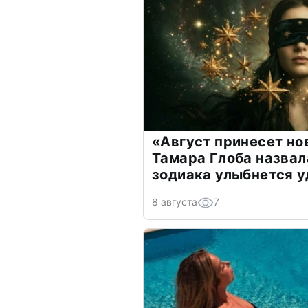
«Август принесет н
Тамара Глоба назвал
зодиака улыбнется у
8 августа
7