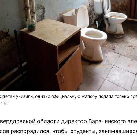
их детей унизили, однако официальную жалобу подала только пр
E1.RU
Свердловской области директор Барачинского эл
сов распорядился, чтобы студенты, занимавшиес