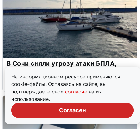
В Сочи сняли угрозу атаки БПЛА,
аэропорт закрыт
На информационном ресурсе применяются
6 августа
0
cookie-файлы. Оставаясь на сайте, вы
подтверждаете свое
согласие
на их
использование.
Согласен