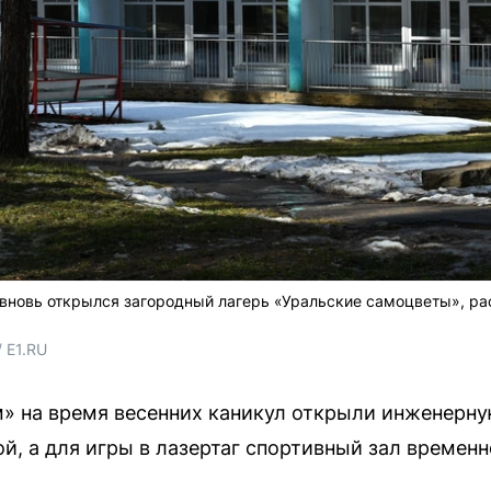
 вновь открылся загородный лагерь «Уральские самоцветы», р
 E1.RU
» на время весенних каникул открыли инженерну
й, а для игры в лазертаг спортивный зал времен