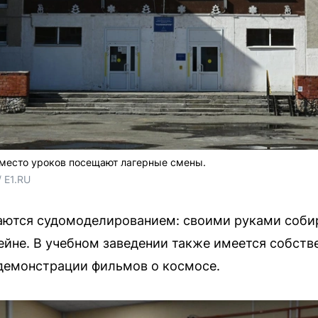
вместо уроков посещают лагерные смены.
 E1.RU
аются судомоделированием: своими руками собир
сейне. В учебном заведении также имеется собств
демонстрации фильмов о космосе.