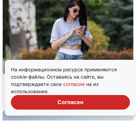
На информационном ресурсе применяются
cookie-файлы. Оставаясь на сайте, вы
Волгоградцы остались без
подтверждаете свое
согласие
на их
мобильного интернета
использование.
6 августа
0
Согласен