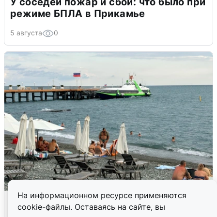
У соседей пожар и сбои: что было при
режиме БПЛА в Прикамье
5 августа
0
На информационном ресурсе применяются
Жители и туристы Сочи рассказали
cookie-файлы. Оставаясь на сайте, вы
об атаке БПЛА 5 августа