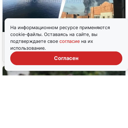
На информационном ресурсе применяются
cookie-файлы. Оставаясь на сайте, вы
Ночная атака БПЛА на Ярославль:
подтверждаете свое
согласие
на их
попадания и последствия
использование.
6 августа
0
Согласен