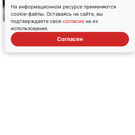
На информационном ресурсе применяются
cookie-файлы. Оставаясь на сайте, вы
подтверждаете свое
согласие
на их
Волгоградцы остались без
использование.
мобильного интернета
Согласен
6 августа
0