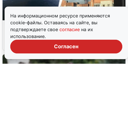
На информационном ресурсе применяются
cookie-файлы. Оставаясь на сайте, вы
Ночная атака БПЛА на Ярославль:
подтверждаете свое
согласие
на их
попадания и последствия
использование.
6 августа
0
Согласен