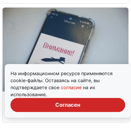
На информационном ресурсе применяются
cookie-файлы. Оставаясь на сайте, вы
подтверждаете свое
согласие
на их
использование.
Ракетная опасность в Свердловской
области: что известно
Согласен
6 августа
0