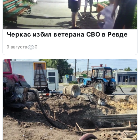
Черкас избил ветерана СВО в Ревде
9 августа
0