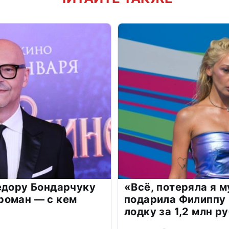
едору Бондарчуку
«Всё, потеряла я 
роман — с кем
подарила Филиппу
лодку за 1,2 млн р