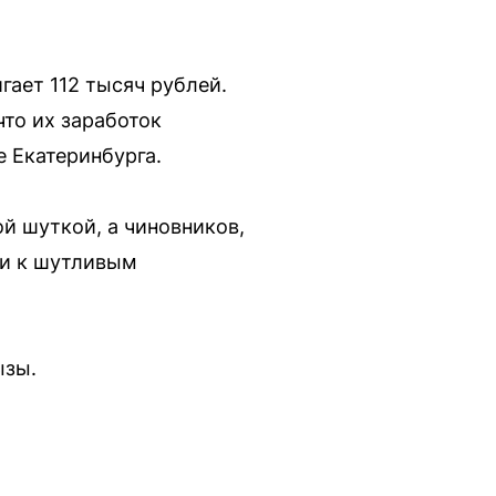
гает 112 тысяч рублей.
что их заработок
е Екатеринбурга.
ой шуткой, а чиновников,
ли к шутливым
ызы.