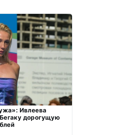
мужа»: Ивлеева
 Бегаку дорогущую
ублей