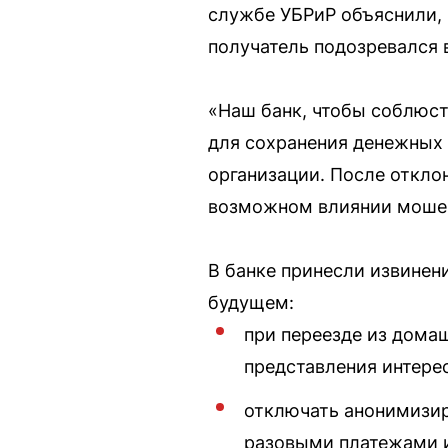
службе УБРиР объяснили, 
получатель подозревался 
«Наш банк, чтобы соблюст
для сохранения денежных 
организации. После откло
возможном влиянии мошен
В банке принесли извинен
будущем:
при переезде из дома
представления интерес
отключать анонимизир
разовыми платежами 