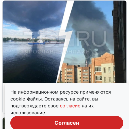
Ночная атака БПЛА на Ярославль:
На информационном ресурсе применяются
попадания и последствия
cookie-файлы. Оставаясь на сайте, вы
подтверждаете свое
согласие
на их
6 августа
0
использование.
Согласен