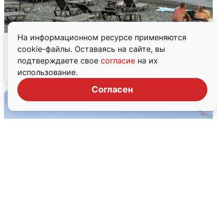
На информационном ресурсе применяются
Жители и туристы Сочи рассказали
cookie-файлы. Оставаясь на сайте, вы
об атаке БПЛА 5 августа
подтверждаете свое
согласие
на их
использование.
5 августа
0
Согласен