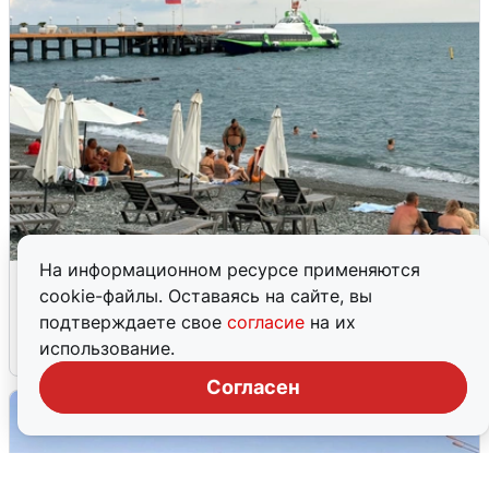
На информационном ресурсе применяются
Жители и туристы Сочи рассказали
cookie-файлы. Оставаясь на сайте, вы
об атаке БПЛА 5 августа
подтверждаете свое
согласие
на их
использование.
5 августа
0
Согласен