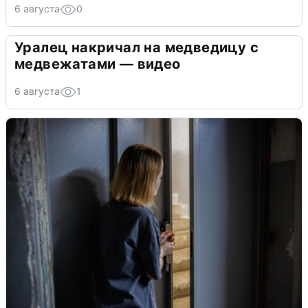
6 августа
0
Уралец накричал на медведицу с
медвежатами — видео
6 августа
1