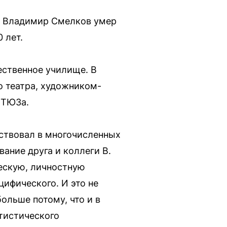
, Владимир Смелков умер
 лет.
ественное училище. В
 театра, художником-
 ТЮЗа.
аствовал в многочисленных
ание друга и коллеги В.
ческую, личностную
цифического. И это не
больше потому, что и в
ртистического