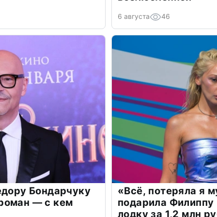
6 августа
46
едору Бондарчуку
«Всё, потеряла я 
роман — с кем
подарила Филиппу
лодку за 1,2 млн р