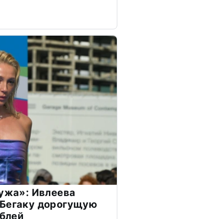
мужа»: Ивлеева
 Бегаку дорогущую
ублей