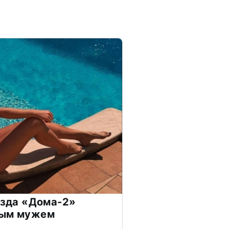
везда «Дома-2»
дым мужем