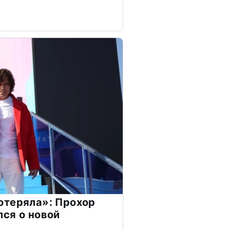
отеряла»: Прохор
ся о новой