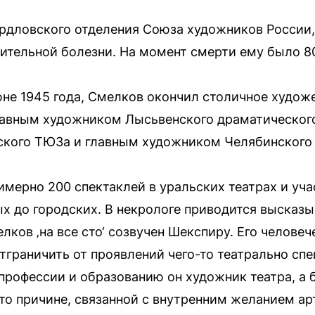
рдловского отделения Союза художников России
ительной болезни. На момент смерти ему было 80
не 1945 года, Смелков окончил столичное худож
лавным художником Лысьвенского драматического
кого ТЮЗа и главным художником Челябинского
имерно 200 спектаклей в уральских театрах и уч
х до городских. В некрологе приводится высказыв
лков ‚на все сто‘ созвучен Шекспиру. Его челове
граничить от проявлений чего-то театрально спе
о профессии и образованию он художник театра, а 
-то причине, связанной с внутренним желанием а