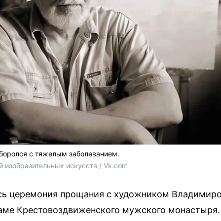
боролся с тяжелым заболеванием.
й изобразительных искусств / Vk.com
ась церемония прощания с художником Владимир
аме Крестовоздвиженского мужского монастыря.