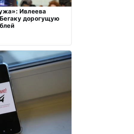
мужа»: Ивлеева
 Бегаку дорогущую
ублей