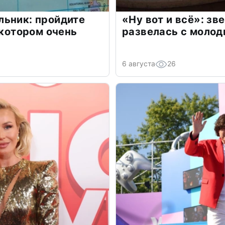
льник: пройдите
«Ну вот и всё»: з
 котором очень
развелась с моло
6 августа
26