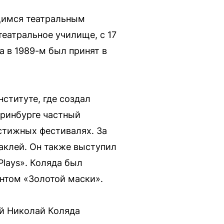
ющимся театральным
театральное училище, с 17
 а в 1989-м был принят в
ституте, где создал
еринбурге частный
стижных фестивалях. За
таклей. Он также выступил
lays». Коляда был
нтом «Золотой маски».
ей Николай Коляда