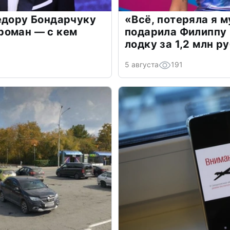
едору Бондарчуку
«Всё, потеряла я 
роман — с кем
подарила Филиппу
лодку за 1,2 млн р
5 августа
191