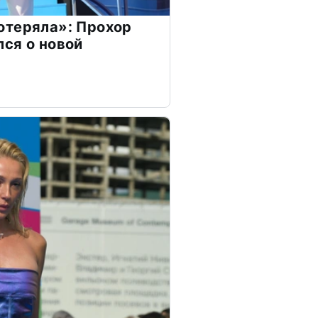
отеряла»: Прохор
ся о новой