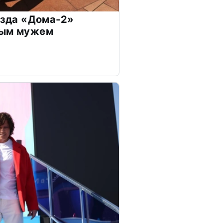
везда «Дома-2»
дым мужем