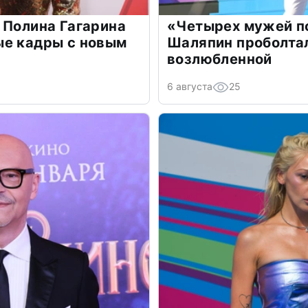
 Полина Гагарина
«Четырех мужей п
ые кадры с новым
Шаляпин проболтал
возлюбленной
6 августа
25