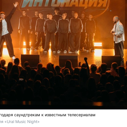
агодаря саундтрекам к известным телесериалам
 «Ural Music Night»