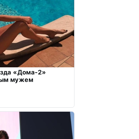
везда «Дома-2»
дым мужем