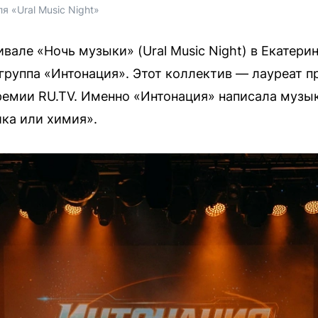
я «Ural Music Night»
ивале «Ночь музыки» (Ural Music Night) в Екатер
руппа «Интонация». Этот коллектив — лауреат п
ремии RU.TV. Именно «Интонация» написала музы
ка или химия».