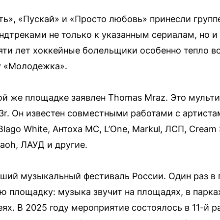
ть», «Пускай» и «Просто любовь» принесли групп
ндтреками не только к указанным сериалам, но и 
яти лет хоккейные болельщики особенно тепло в
у «Молодежка».
ой же площадке заявлен Thomas Mraz. Это мульт
r. Он известен совместными работами с артиста
lago White, Антоха МС, L’One, Markul, ЛСП, Cream
raoh, ЛАУД и другие.
ейший музыкальный фестиваль России. Один раз в 
 площадку: музыка звучит на площадях, в парках
еях. В 2025 году мероприятие состоялось в 11-й р