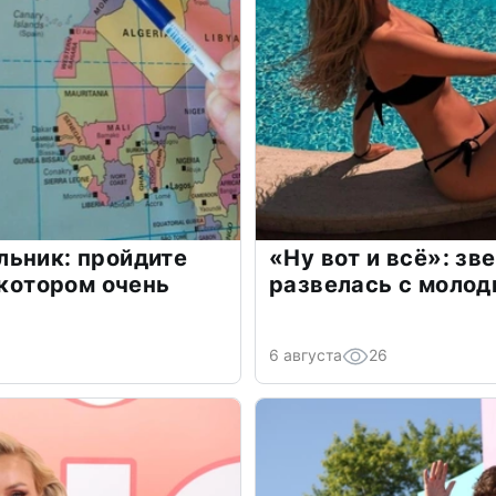
льник: пройдите
«Ну вот и всё»: з
 котором очень
развелась с моло
6 августа
26