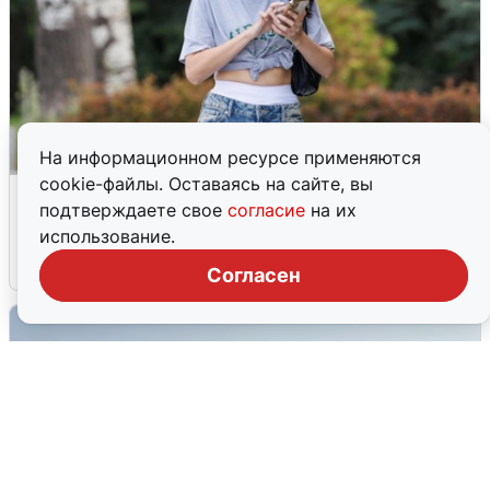
На информационном ресурсе применяются
cookie-файлы. Оставаясь на сайте, вы
Волгоградцы остались без
подтверждаете свое
согласие
на их
мобильного интернета
использование.
6 августа
0
Согласен