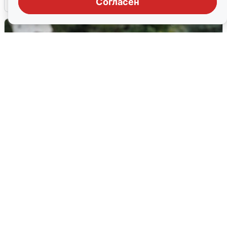
Согласен
Волгоградцы остались без
мобильного интернета
6 августа
0