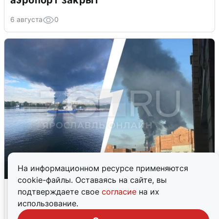
аэропорт закрыт
6 августа
0
На информационном ресурсе применяются
cookie-файлы. Оставаясь на сайте, вы
Ночная атака БПЛА на Ярославль:
подтверждаете свое
согласие
на их
попадания и последствия
использование.
6 августа
0