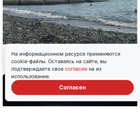
Сирены в Сочи: новая угроза БПЛА
На информационном ресурсе применяются
cookie-файлы. Оставаясь на сайте, вы
6 августа
0
подтверждаете свое
согласие
на их
использование.
Согласен