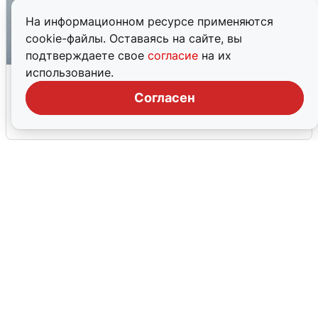
На информационном ресурсе применяются
cookie-файлы. Оставаясь на сайте, вы
подтверждаете свое
согласие
на их
использование.
Ракетная опасность в Свердловской
области: что известно
Согласен
6 августа
0